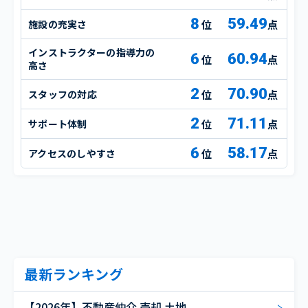
8
59.49
施設の充実さ
点
インストラクターの指導力の
6
60.94
点
高さ
2
70.90
スタッフの対応
点
2
71.11
サポート体制
点
6
58.17
アクセスのしやすさ
点
最新ランキング
【2026年】不動産仲介 売却 土地