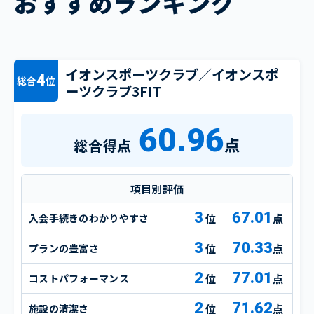
おすすめランキング
イオンスポーツクラブ／イオンスポ
4
総合
位
ーツクラブ3FIT
60.96
点
総合得点
項目別評価
3
67.01
入会手続きのわかりやすさ
点
3
70.33
プランの豊富さ
点
2
77.01
コストパフォーマンス
点
2
71.62
施設の清潔さ
点