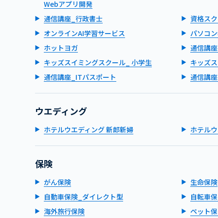
Webアプリ開発
通信講座_行政書士
資格スク
オンラインAI学習サービス
パソコン
ホットヨガ
通信講座
キッズスイミングスクール_ 小学生
キッズス
通信講座_ITパスポート
通信講座
ウエディング
ホテルウエディング 新郎新婦
ホテルウ
保険
がん保険
生命保険
自動車保険_ダイレクト型
自転車保
海外旅行保険
ペット保