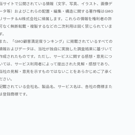
当サイトで公開されている情報（文字、写真、イラスト、画像デ
ータ等）およびこれらの配置・編集・構造に関する著作権はGMO
リサーチ＆AI株式会社に帰属します。これらの情報を権利者の許
可なく無断転載・複製するなどの二次利用は固く禁じられていま
す。
また、「GMO顧客満足度ランキング」に掲載されているすべての
情報およびデータは、当社が独自に実施した調査結果に基づいて
作成されたものです。ただし、サービスに関する感想・意見につ
いては、サービス利用者によって提出された見解・感想であり、
当社の見解・意見を示すものではないことをあらかじめご了承く
ださい。
記載されている会社名、製品名、サービス名は、各社の商標また
は登録商標です。