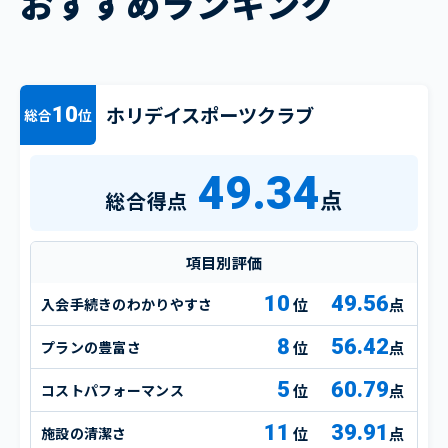
おすすめランキング
ホリデイスポーツクラブ
10
総合
位
49.34
点
総合得点
項目別評価
10
49.56
入会手続きのわかりやすさ
点
8
56.42
プランの豊富さ
点
5
60.79
コストパフォーマンス
点
11
39.91
施設の清潔さ
点