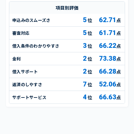
項目別評価
5
62.71
申込みのスムーズさ
点
5
61.71
審査対応
点
3
66.22
借入条件のわかりやすさ
点
2
73.38
金利
点
2
66.28
借入サポート
点
7
52.06
返済のしやすさ
点
4
66.63
サポートサービス
点