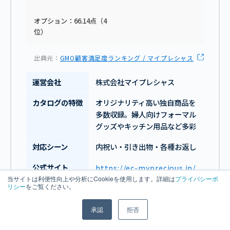
オプション：66.14点（4
位）
出典元：
GMO顧客満足度ランキング / マイプレシャス
運営会社
株式会社マイプレシャス
カタログの特徴
オリジナリティ高い独自商品を
多数収録。婦人向けフォーマル
グッズやキッチン用品など多彩
対応シーン
内祝い・引き出物・各種お返し
公式サイト
https://ec-myprecious.jp/
当サイトは利便性向上や分析にCookieを使用します。詳細は
プライバシーポ
リシー
をご覧ください。
マイプレシャスの特徴
承認
拒否