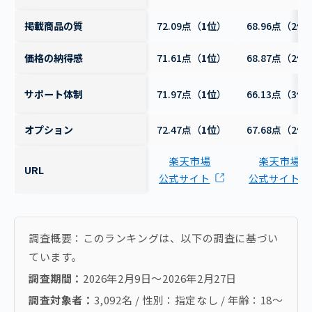
掲載商品の質
72.09点（
1位
）
68.96点（2位
価格の納得感
71.61点（
1位
）
68.87点（2位
サポート体制
71.97点（
1位
）
66.13点（3位
オプション
72.47点（
1位
）
67.68点（2位
楽天市場
楽天市場
URL
公式サイト
公式サイト
調査概要：このランキングは、以下の調査に基づい
ています。
調査期間：
2026年2月9日～2026年2月27日
調査対象者：
3,092名 / 性別：指定なし / 年齢：18〜