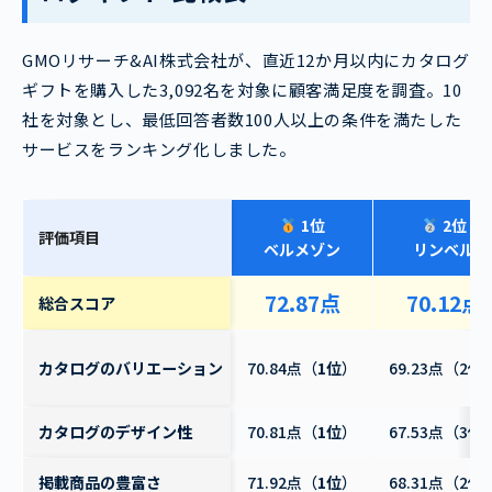
GMOリサーチ&AI株式会社が、直近12か月以内にカタログ
ギフトを購入した3,092名を対象に顧客満足度を調査。10
社を対象とし、最低回答者数100人以上の条件を満たした
サービスをランキング化しました。
1位
2位
評価項目
ベルメゾン
リンベル
72.87点
70.12点
総合スコア
カタログのバリエーション
70.84点（
1位
）
69.23点（2位
カタログのデザイン性
70.81点（
1位
）
67.53点（3位
掲載商品の豊富さ
71.92点（
1位
）
68.31点（2位