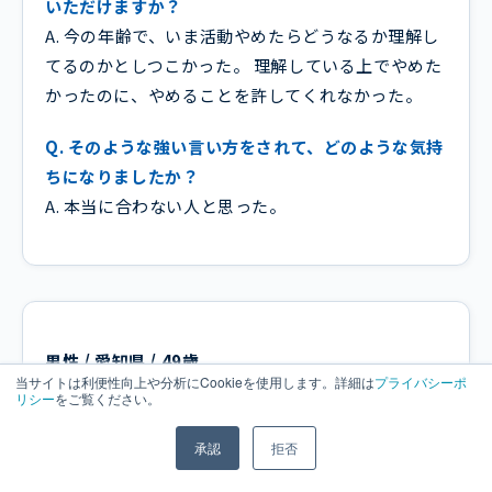
いただけますか？
A. 今の年齢で、いま活動やめたらどうなるか理解し
てるのかとしつこかった。 理解している上でやめた
かったのに、やめることを許してくれなかった。
Q. そのような強い言い方をされて、どのような気持
ちになりましたか？
A. 本当に合わない人と思った。
男性 / 愛知県 / 49歳
当サイトは利便性向上や分析にCookieを使用します。詳細は
プライバシーポ
リシー
をご覧ください。
Q. Adeccoで気になった点とその理由を教えてくだ
さい。
承認
拒否
A. どちらかと言うと、非正規雇用のサービスだっ