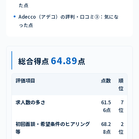
た点
Adecco（アデコ）の評判・口コミ③：気にな
った点
64.89
総合得点
点
評価項目
点数
順
位
求人数の多さ
61.5
7
6点
位
初回面談・希望条件のヒアリング
68.2
2
等
8点
位