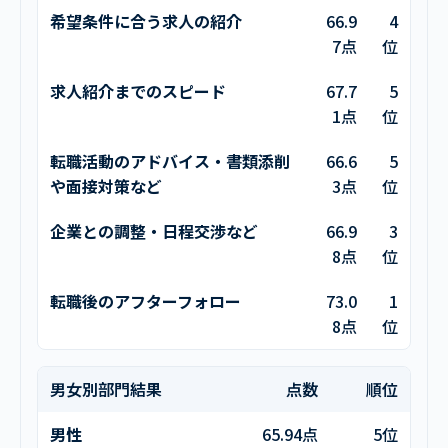
希望条件に合う求人の紹介
66.9
4
7点
位
求人紹介までのスピード
67.7
5
1点
位
転職活動のアドバイス・書類添削
66.6
5
や面接対策など
3点
位
企業との調整・日程交渉など
66.9
3
8点
位
転職後のアフターフォロー
73.0
1
8点
位
男女別部門結果
点数
順位
男性
65.94点
5位