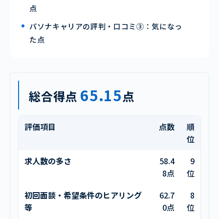
点
パソナキャリアの評判・口コミ③：気になっ
た点
65.15
総合得点
点
評価項目
点数
順
位
求人数の多さ
58.4
9
8点
位
初回面談・希望条件のヒアリング
62.7
8
等
0点
位