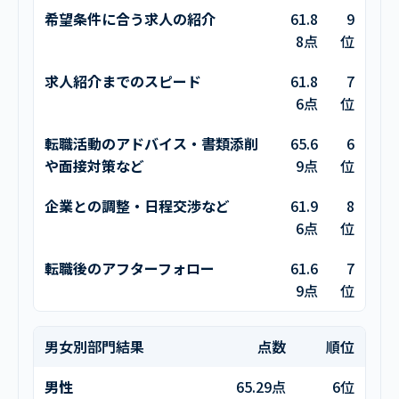
希望条件に合う求人の紹介
61.8
9
8点
位
求人紹介までのスピード
61.8
7
6点
位
転職活動のアドバイス・書類添削
65.6
6
や面接対策など
9点
位
企業との調整・日程交渉など
61.9
8
6点
位
転職後のアフターフォロー
61.6
7
9点
位
男女別部門結果
点数
順位
男性
65.29点
6位