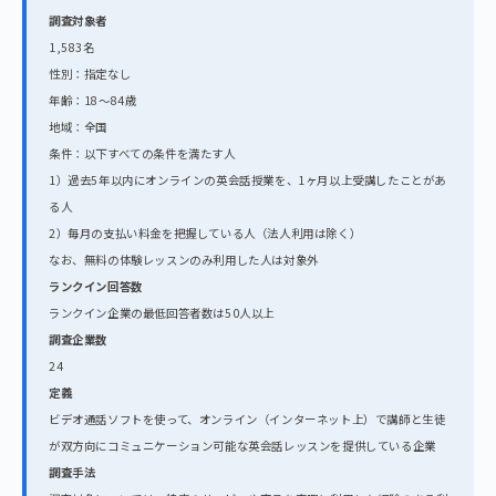
調査対象者
1,583名
性別：指定なし
年齢：18～84歳
地域：全国
条件：以下すべての条件を満たす人
1）過去5年以内にオンラインの英会話授業を、1ヶ月以上受講したことがあ
る人
2）毎月の支払い料金を把握している人（法人利用は除く）
なお、無料の体験レッスンのみ利用した人は対象外
ランクイン回答数
ランクイン企業の最低回答者数は50人以上
調査企業数
24
定義
ビデオ通話ソフトを使って、オンライン（インターネット上）で講師と生徒
が双方向にコミュニケーション可能な英会話レッスンを提供している企業
調査手法