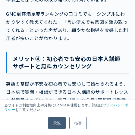
GMO顧客満足度ランキングの口コミでも「シンプルにわ
かりやすく教えてくれた」「言い淀んでも意図を汲み取っ
てくれる」といった声があり、細やかな指導を実感した利
用者が多いことがわかります。
メリット④：初心者でも安心の日本人講師
サポートと無料カウンセリング
英語の基礎が不安な初心者でも安心して始められるよう、
日本語で質問・相談ができる日本人講師のサポートレッス
ンが用意されています。毎日プランなら月1回無料で受講
当サイトは利便性向上や分析にCookieを使用します。詳細は
プライバシーポ
でき、学習方法のアドバイスや教材選びの相談にも対応し
リシー
をご覧ください。
てもらえます。
承認
拒否
また、会員登録後には日本人カウンセラーによる無料カウ