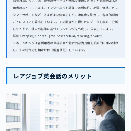
調査対象については、特定のサービスや商品を実際に利用した経験のある利
用者のみとしています。インターネット調査では利便性、品質、価格、カス
タマーサポートなど、さまざまな要素をもとに満足度を測定し、各評価項目
ごとにスコアを算出しています。その調査から得られたデータを集計・分析
したうえで、独自の基準に基づくランキングを作成し、公表しています。
詳細：https://r-portal.gmo-research.ai/ranking/about/
※本ランキングは各利用者の重視項目や総合的な満足度を統計的に重み付け
し、その総合力を相対評価（偏差値化）しています。
レアジョブ英会話のメリット