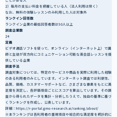
ことがある人
2）毎月の支払い料金を把握している人（法人利用は除く）
なお、無料の体験レッスンのみ利用した人は対象外
ランクイン回答数
ランクイン企業の最低回答者数は50人以上
調査企業数
24
定義
ビデオ通話ソフトを使って、オンライン（インターネット上）で講
師と生徒が双方向にコミュニケーション可能な英会話レッスンを提
供している企業
調査手法
調査対象については、特定のサービスや商品を実際に利用した経験
のある利用者のみとしています。インターネット調査では利便性、
品質、価格、カスタマーサポートなど、さまざまな要素をもとに満
足度を測定し、各評価項目ごとにスコアを算出しています。その調
査から得られたデータを集計・分析したうえで、独自の基準に基づ
くランキングを作成し、公表しています。
詳細：https://r-portal.gmo-research.ai/ranking/about/
※本ランキングは各利用者の重視項目や総合的な満足度を統計的に