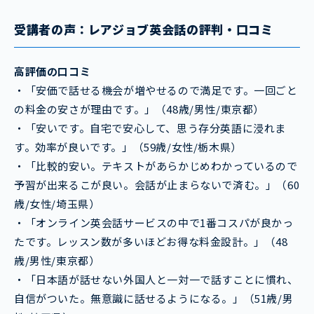
受講
者の声：レアジョブ英会話の評判・口コミ
高評価の口コミ
・「安価で話せる機会が増やせるので満足です。一回ごと
の料金の安さが理由です。」（48歳/男性/東京都）
・「安いです。自宅で安心して、思う存分英語に浸れま
す。効率が良いです。」（59歳/女性/栃木県）
・「比較的安い。テキストがあらかじめわかっているので
予習が出来るこが良い。会話が止まらないで済む。」（60
歳/女性/埼玉県）
・「オンライン英会話サービスの中で1番コスパが良かっ
たです。レッスン数が多いほどお得な料金設計。」（48
歳/男性/東京都）
・「日本語が話せない外国人と一対一で話すことに慣れ、
自信がついた。無意識に話せるようになる。」（51歳/男