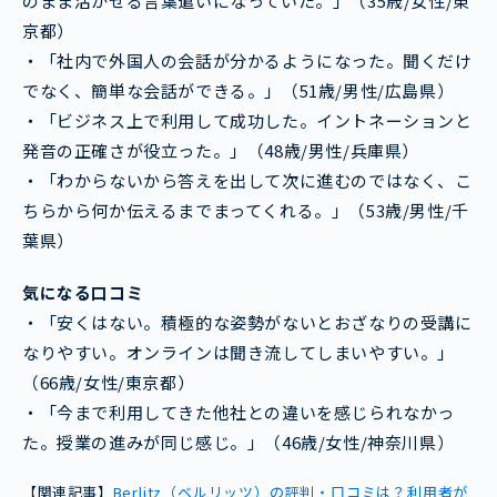
のまま活かせる言葉遣いになっていた。」（35歳/女性/東
京都）
・「社内で外国人の会話が分かるようになった。聞くだけ
でなく、簡単な会話ができる。」（51歳/男性/広島県）
・「ビジネス上で利用して成功した。イントネーションと
発音の正確さが役立った。」（48歳/男性/兵庫県）
・「わからないから答えを出して次に進むのではなく、こ
ちらから何か伝えるまでまってくれる。」（53歳/男性/千
葉県）
気になる口コミ
・「安くはない。積極的な姿勢がないとおざなりの受講に
なりやすい。オンラインは聞き流してしまいやすい。」
（66歳/女性/東京都）
・「今まで利用してきた他社との違いを感じられなかっ
た。授業の進みが同じ感じ。」（46歳/女性/神奈川県）
【関連記事】
Berlitz（ベルリッツ）の評判・口コミは？利用者が