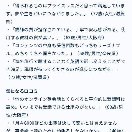
・「得られるものはプライスレスだと思って満足していま
す。夢や生きがいにつながりました。」（72歳/女性/滋賀
県）
・「講師の質が担保されている、丁寧で安心感がある、使
用する教材の質が高い。」（63歳/男性/大阪府）
・「コンテンツの中身も受信回数もどっちもリーズナブ
ル。めちゃくちゃ面白かった。」（58歳/男性/奈良県）
・「海外旅行で臆することなく英語で話し変えることがで
き満足。講師が待ってくださるのが進歩につながる。」
（72歳/女性/滋賀県）
気になる口コミ
・「他のオンライン英会話とくらべると平均的に受講料は
高め。いつまでも受講できる仕組みがない。」（63歳/男
性/大阪府）
・「月々8000ほどの出費は決して安いとは言えません
が、英会話上達のために頑張るしかないかな。」（40歳/