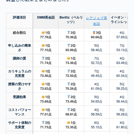
評価項目
DMM英会話
Berlitz（ベルリ
イーオン・オン
レアジョブ英
ッツ）
ラインレッスン
会話
4位
総合順位
1位
2位
3位
57.69点
77.78点
70.36点
60.66点
5位
7位
申し込みの簡単
1位
2位
58.46点
53.13点
さ
77.10点
65.99点
7位
4位
講師の質
2位
1位
52.72点
63.49点
71.74点
73.36点
7位
4位
カリキュラムの
1位
2位
49.45点
60.34点
充実度
73.46点
72.50点
4位
5位
授業の受けやす
1位
2位
61.09点
59.25点
さ
73.62点
70.26点
5位
4位
受講効果
1位
2位
54.65点
56.44点
73.68点
73.49点
4位
5位
コストパフォー
1位
2位
58.59点
58.28点
マンス
77.01点
68.81点
6位
4位
サポート体制の
2位
1位
55.15点
61.80点
充実度
71.73点
72.35点