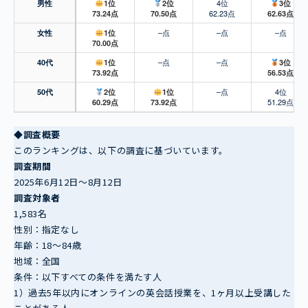
4位
男性
1位
2位
3位
62.23点
73.24点
70.50点
62.63点
–点
–点
–点
女性
1位
70.00点
–点
–点
40代
1位
3位
73.92点
56.53点
–点
4位
50代
2位
1位
51.29点
60.29点
73.92点
◆調査概要
このランキングは、以下の調査に基づいています。
調査期間
2025年6月12日～8月12日
調査対象者
1,583名
性別：指定なし
年齢：18～84歳
地域：全国
条件：以下すべての条件を満たす人
1）過去5年以内にオンラインの英会話授業を、1ヶ月以上受講した