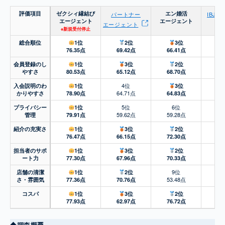
評価項目
ゼクシィ縁結び
エン婚活
パートナー
IBJ
エージェント
エージェント
エージェント
※新規受付停止
総合順位
1位
2位
3位
65
76.35点
69.42点
66.41点
会員登録のし
1位
3位
2位
62
やすさ
80.53点
65.12点
68.70点
4位
入会説明のわ
1位
3位
64.71点
62
かりやすさ
78.90点
64.83点
5位
6位
プライバシー
1位
59.62点
59.28点
61
管理
79.91点
紹介の充実さ
1位
3位
2位
64
76.47点
66.15点
72.30点
担当者のサポ
1位
3位
2位
64
ート力
77.30点
67.96点
70.33点
9位
店舗の清潔
1位
2位
53.48点
58
さ・雰囲気
77.36点
70.76点
コスパ
1位
3位
2位
56
77.93点
62.97点
76.72点
◆調査概要