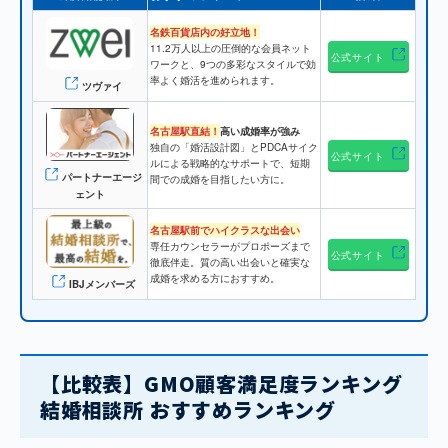
名鉄百貨店内の好立地！
11.2万人以上の圧倒的な会員ネット
公式サイト
ワークと、9つの多彩なスタイルで効
率よく婚活を進められます。
ツヴァイ
名古屋駅直結！
高い成婚率が強み
独自の「婚活設計図」とPDCAサイク
公式サイト
ルによる戦略的なサポートで、短期
パートナーエージ
間での成婚を目指したい方に。
ェント
名古屋駅前でハイクラスな出会い
専任カウンセラーがプロポーズまで
公式サイト
徹底伴走。質の高い出会いと確実な
成婚を求める方におすすめ。
IBJメンバーズ
【比較表】GMO顧客満足度ランキング
結婚相談所 おすすめランキング