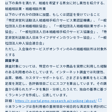
以下の条件を満たす、結婚を希望する男女に対し異性を紹介する、
結婚相談業・結婚相談所業
以下のいずれかの団体に加盟、もしくは認証を受けていること
「特定非営利活動法人結婚相手紹介サービス業認証機構」、「一般
社団法人日本結婚相談協会」、「一般社団法人結婚相談業サポート
協会」、「一般社団法人日本結婚相手紹介サービス協議会」、「特
定非営利活動法人日本ライフデザインカウンセラー協会」、「一般
社団法人仲人協会連合会」
ただし、入会後のサービスがオンラインのみの結婚相談所は対象外
とする
調査手法
調査対象については、特定のサービスや商品を実際に利用した経験
のある利用者のみとしています。インターネット調査では利便性、
品質、価格、カスタマーサポートなど、さまざまな要素をもとに満
足度を測定し、各評価項目ごとにスコアを算出しています。その調
査から得られたデータを集計・分析したうえで、独自の基準に基づ
くランキングを作成し、公表しています。
詳細：
https://r-portal.gmo-research.ai/ranking/about/
※本ランキングは各利用者の重視項目や総合的な満足度を統計的に