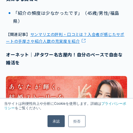
「紹介の頻度は少なかったです」（45歳/男性/福島
県）
【関連記事】
サンマリエの評判・口コミは？入会者が感じたサポ
ートの手厚さや紹介人数の充実度を紹介
オーネット｜JPタワー名古屋内！自分のペースで自由な
婚活を
当サイトは利便性向上や分析にCookieを使用します。詳細は
プライバシーポ
リシー
をご覧ください。
承認
拒否