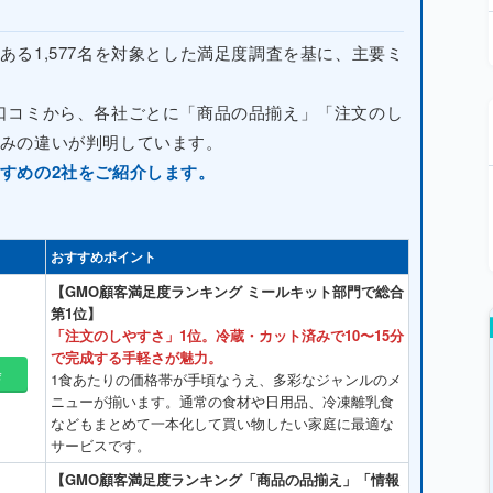
る1,577名を対象とした満足度調査を基に、主要ミ
口コミから、各社ごとに「商品の品揃え」「注文のし
みの違いが判明しています。
すめの2社をご紹介します。
おすすめポイント
【GMO顧客満足度ランキング ミールキット部門で総合
第1位】
「注文のしやすさ」1位。冷蔵・カット済みで10〜15分
で完成する手軽さが魅力。
会
1食あたりの価格帯が手頃なうえ、多彩なジャンルのメ
ニューが揃います。通常の食材や日用品、冷凍離乳食
などもまとめて一本化して買い物したい家庭に最適な
サービスです。
【GMO顧客満足度ランキング「商品の品揃え」「情報