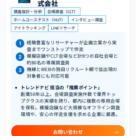
式会社
調査設計・分析
会場調査（CLT）
ホームユーステスト（HUT）
インタビュー調査
アイトラッキング
LINEリサーチ
経験豊富なリサーチャーが企画立案から実
査までワンストップで伴走
模擬店舗やCLT会場など計8つの自社会場と
約80名の専属調査員
機縁とWEBの独自リクルート網で低出現の
対象者にも対応可能
トレンドナビ 担当の「推薦ポイント」
創業50年以上。会場調査実施件数で業界トッ
プクラスの実績を誇り、都内に複数の専用会場
を保有。模擬店舗など大規模なオフライン調査
環境や、安心の伴走支援を求める企業に最適。
お問い合わせ