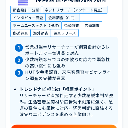
調査設計・分析
ネットリサーチ（アンケート調査）
インタビュー調査
会場調査（CLT）
ホームユーステスト（HUT)
街頭調査
店頭調査
郵送調査
海外調査
調査リリース
営業担当＝リサーチャーが調査設計からレ
ポートまで一気通貫で対応
少数精鋭ならではの柔軟な対応力で緊急性
の高い案件にも強み
HUTや会場調査、来店客調査などオフライ
ン調査の実績が豊富
トレンドナビ 担当の「推薦ポイント」
リサーチャーが直接伴走する少数精鋭体制が強
み。生活密着型商材や広告効果測定に強く、急
ぎの案件にも柔軟に対応。経営判断に直結する
確実なエビデンスを求める企業向け。