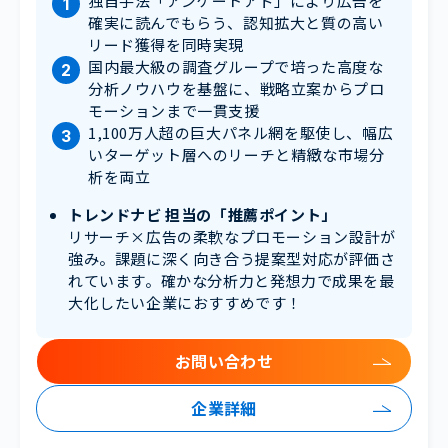
独自手法「アンケートアド」により広告を
確実に読んでもらう、認知拡大と質の高い
リード獲得を同時実現
国内最大級の調査グループで培った高度な
分析ノウハウを基盤に、戦略立案からプロ
モーションまで一貫支援
1,100万人超の巨大パネル網を駆使し、幅広
いターゲット層へのリーチと精緻な市場分
析を両立
トレンドナビ 担当の「推薦ポイント」
リサーチ×広告の柔軟なプロモーション設計が
強み。課題に深く向き合う提案型対応が評価さ
れています。確かな分析力と発想力で成果を最
大化したい企業におすすめです！
お問い合わせ
企業詳細