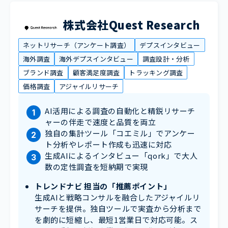
株式会社Quest Research
ネットリサーチ（アンケート調査）
デプスインタビュー
海外調査
海外デプスインタビュー
調査設計・分析
ブランド調査
顧客満足度調査
トラッキング調査
価格調査
アジャイルリサーチ
AI活用による調査の自動化と精鋭リサーチ
ャーの伴走で速度と品質を両立
独自の集計ツール「コエミル」でアンケー
ト分析やレポート作成も迅速に対応
生成AIによるインタビュー「qork」で大人
数の定性調査を短納期で実現
トレンドナビ 担当の「推薦ポイント」
生成AIと戦略コンサルを融合したアジャイルリ
サーチを提供。独自ツールで実査から分析まで
を劇的に短縮し、最短1営業日で対応可能。ス