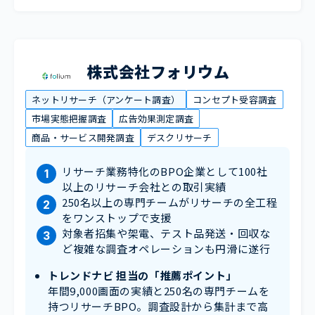
株式会社フォリウム
ネットリサーチ（アンケート調査）
コンセプト受容調査
市場実態把握調査
広告効果測定調査
商品・サービス開発調査
デスクリサーチ
リサーチ業務特化のBPO企業として100社
以上のリサーチ会社との取引実績
250名以上の専門チームがリサーチの全工程
をワンストップで支援
対象者招集や架電、テスト品発送・回収な
ど複雑な調査オペレーションも円滑に遂行
トレンドナビ 担当の「推薦ポイント」
年間9,000画面の実績と250名の専門チームを
持つリサーチBPO。調査設計から集計まで高