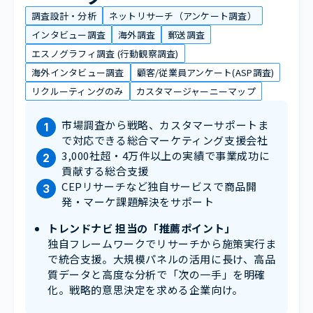
調査設計・分析
ネットリサーチ（アンケート調査）
インタビュー調査
海外調査
郵送調査
エスノグラフィ調査 (行動観察調査)
海外インタビュー調査
顧客/従業員アンケート(ASP調査)
リクルーティングのみ
カスタマージャーニーマップ
市場調査から戦略、カスタマーサポートま
で対応できる総合マーケティング支援会社
3,000社超・4万件以上の実績で事業成功に
貢献する総合支援
CEPリサーチなど独自サービスで商品開
発・マーケ課題解決をサポート
トレンドナビ 担当の「推薦ポイント」
独自フレームワークでリサーチから施策実行ま
で統合支援。大規模パネルの活用に長け、高品
質データと高度な分析で「次の一手」を明確
化。戦略的意思決定を求める企業向け。