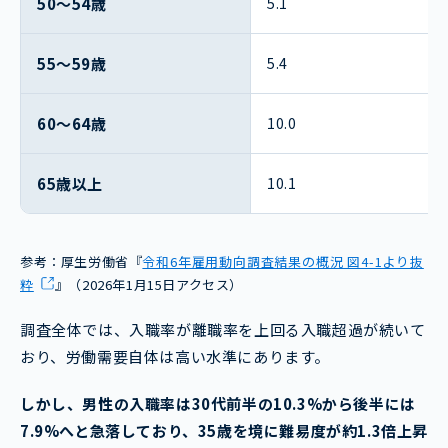
50〜54歳
5.1
55〜59歳
5.4
60〜64歳
10.0
65歳以上
10.1
参考：厚生労働省『
令和6年雇用動向調査結果の概況 図4-1より抜
粋
』（2026年1月15日アクセス）
調査全体では、入職率が離職率を上回る入職超過が続いて
おり、労働需要自体は高い水準にあります。
しかし、男性の入職率は30代前半の10.3%から後半には
7.9%へと急落しており、35歳を境に難易度が約1.3倍上昇