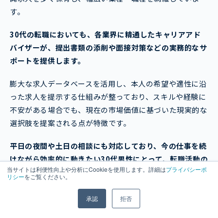
す。
30代の転職においても、各業界に精通したキャリアアド
バイザーが、提出書類の添削や面接対策などの実務的なサ
ポートを提供します。
膨大な求人データベースを活用し、本人の希望や適性に沿
った求人を提示する仕組みが整っており、スキルや経験に
不安がある場合でも、現在の市場価値に基づいた現実的な
選択肢を提案される点が特徴です。
平日の夜間や土日の相談にも対応しており、今の仕事を続
けながら効率的に動きたい30代男性にとって、転職活動の
当サイトは利便性向上や分析にCookieを使用します。詳細は
プライバシーポ
最初の拠点として最も頼りになるサービスです。
リシー
をご覧ください。
承認
拒否
無料会員登録をする