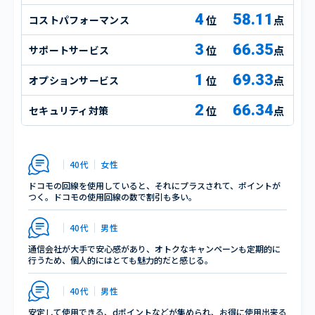
4
58.11
コストパフォーマンス
点
3
66.35
サポートサービス
点
1
69.33
オプションサービス
点
2
66.34
セキュリティ対策
点
40代
女性
ドコモの回線を使用していると、それにプラスされて、ポイントが
つく。ドコモの使用回線の数で割引も多い。
40代
男性
通信会社が大手で安心感があり、オトクなキャンペーンも定期的に
行うため、個人的にはとても魅力的だと感じる。
40代
男性
安定して使用できる、dポイントなどが集められ、お得に使用出来る