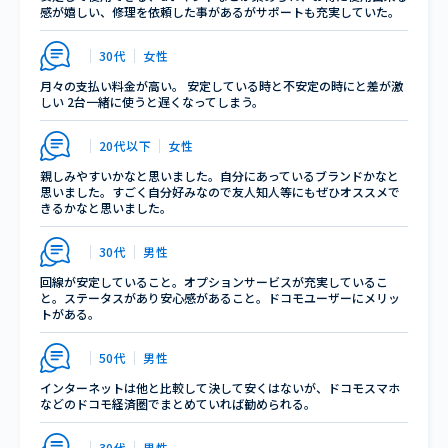
感が嬉しい、修理を依頼した事があるがサポートも充実していた。
30代
女性
月々の支払い料金が高い。 安定している時と不安定の時にと差が激
しい 2台一緒に使うと遅くなってしまう。
20代以下
女性
親しみやすいかなと思いました。自分にあっているブランドかなと
思いました。すごく自分好みなので友人知人等にもぜひオススメで
きるかなと思いました。
30代
男性
回線が安定していること。オプションサービスが充実しているこ
と。ステータスがあり安心感があること。ドコモユーザーにメリッ
トがある。
50代
男性
インターネットは他と比較して決して安くはないが、ドコモスマホ
などのドコモ経済圏でまとめていれば勧められる。
30代
男性