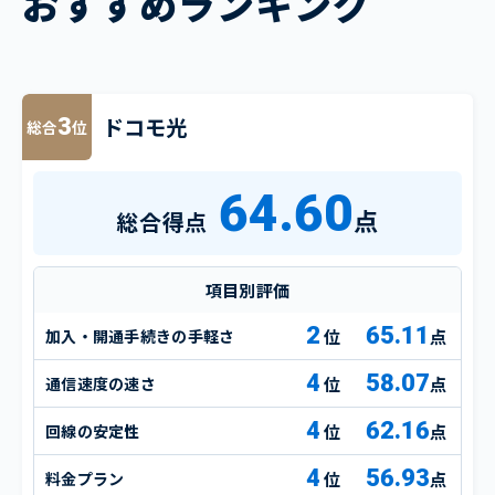
おすすめランキング
ドコモ光
3
総合
位
64.60
点
総合得点
項目別評価
2
65.11
加入・開通手続きの手軽さ
点
4
58.07
通信速度の速さ
点
4
62.16
回線の安定性
点
4
56.93
料金プラン
点