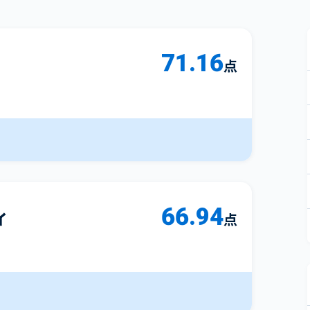
71.16
点
66.94
ィ
点