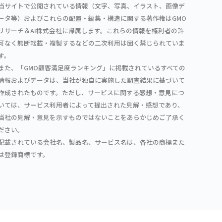
当サイトで公開されている情報（文字、写真、イラスト、画像デ
ータ等）およびこれらの配置・編集・構造に関する著作権はGMO
リサーチ＆AI株式会社に帰属します。これらの情報を権利者の許
可なく無断転載・複製するなどの二次利用は固く禁じられていま
す。
また、「GMO顧客満足度ランキング」に掲載されているすべての
情報およびデータは、当社が独自に実施した調査結果に基づいて
作成されたものです。ただし、サービスに関する感想・意見につ
いては、サービス利用者によって提出された見解・感想であり、
当社の見解・意見を示すものではないことをあらかじめご了承く
ださい。
記載されている会社名、製品名、サービス名は、各社の商標また
は登録商標です。