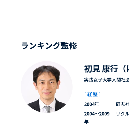
ランキング監修
初見 康行（
実践女子大学人間社会
[ 経歴 ]
2004年
同志
2004～2009
リク
年