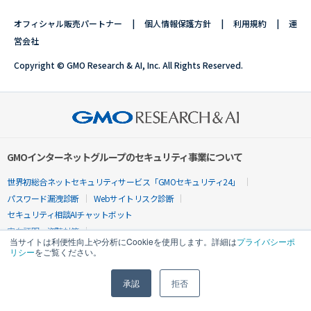
オフィシャル販売パートナー
個人情報保護方針
利用規約
運
営会社
Copyright © GMO Research & AI, Inc. All Rights Reserved.
GMOインターネットグループのセキュリティ事業について
世界初総合ネットセキュリティサービス「GMOセキュリティ24」
パスワード漏洩診断
Webサイトリスク診断
セキュリティ相談AIチャットボット
実在証明・盗聴対策
当サイトは利便性向上や分析にCookieを使用します。詳細は
プライバシーポ
サイバー攻撃対策（GMOサイバーセキュリティ byイエラエ）
リシー
をご覧ください。
サイバー攻撃対策（GMO Flatt Security）
なりすまし対策
セキュリティ事業の軌跡
承認
拒否