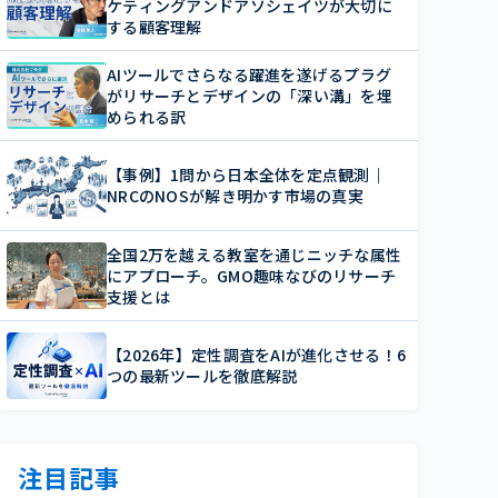
ケティングアンドアソシェイツが大切に
する顧客理解
AIツールでさらなる躍進を遂げるプラグ
がリサーチとデザインの「深い溝」を埋
められる訳
【事例】1問から日本全体を定点観測｜
NRCのNOSが解き明かす市場の真実
全国2万を越える教室を通じニッチな属性
にアプローチ。GMO趣味なびのリサーチ
支援とは
【2026年】定性調査をAIが進化させる！6
つの最新ツールを徹底解説
注目記事