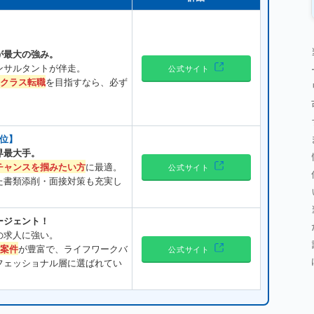
が最大の強み。
ンサルタントが伴走。
公式サイト
イクラス転職
を目指すなら、必ず
位】
界最大手。
チャンスを掴みたい方
に最適。
公式サイト
た書類添削・面接対策も充実し
ージェント！
の求人に強い。
占案件
が豊富で、ライフワークバ
公式サイト
フェッショナル層に選ばれてい