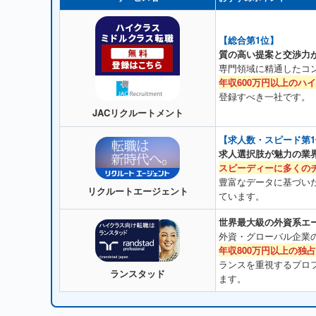
【総合第1位】
質の高い提案と交渉力
専門領域に精通したコ
年収600万円以上のハ
登録すべき一社です。
JACリクルートメント
【求人数・スピード第1
求人選択肢が魅力の業
スピーディーに多くの
豊富なデータに基づい
リクルートエージェント
ています。
世界最大級の外資系エ
外資・グローバル企業
年収800万円以上の独
ランスを重視するプロ
ランスタッド
ます。