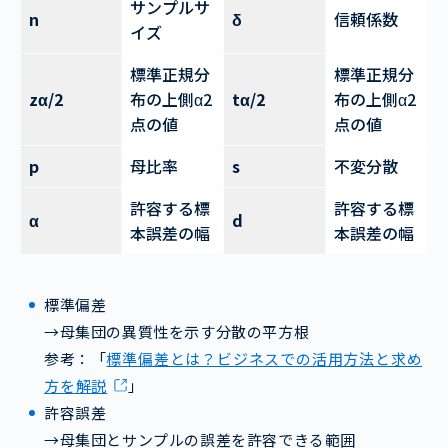
サンプルサ
n
δ
信頼係数
イズ
標準正規分
標準正規分
zα/2
布の上側α2
tα/2
布の上側α2
点の値
点の値
p
母比率
s
不変分散
許容する標
許容する標
α
d
本誤差の幅
本誤差の幅
標準偏差
→母集団の異質性を示す分散の平方根
参考：「
標準偏差とは？ビジネスでの活用方法と求め
方を解説
」
許容誤差
→母集団とサンプルの誤差を許容できる範囲