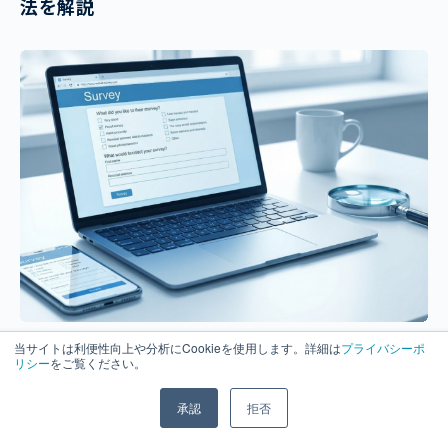
法を解説
2026.02.20
当サイトは利便性向上や分析にCookieを使用します。詳細は
プライバシーポ
リシー
をご覧ください。
ネットリサーチの落とし穴｜パネル調査で見落
としがちなバイアスと品質管理の実務
承認
拒否