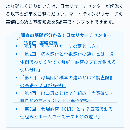
より詳しく知りたい方は、日本リサーチセンターが解説す
る以下の記事をご覧ください。マーケティングリサーチの
実務に必須の基礎知識を5記事でインプットできます。
調査の基礎が分かる！日本リサーチセンター
（NRC）寄稿記事
「第1回 ネットリサーチの落とし穴」
「第2回 標本調査と全数調査の違いとは？具
体例でわかりやすく解説｜調査のプロが教える
使い分け」
「第3回 母集団と標本の違いとは？調査設計
の基礎をプロが解説」
「第4回 出口調査とは？仕組み・当選確実・
期日前投票への対応まで完全解説」
「第5回 会場調査（CLT）とは？五感で測る
仕組みとホームユーステストとの違い」