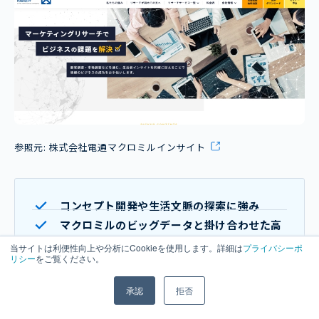
参照元:
株式会社電通マクロミルインサイト
コンセプト開発や生活文脈の探索に強み
マクロミルのビッグデータと掛け合わせた高
度な分析が可能
当サイトは利便性向上や分析にCookieを使用します。詳細は
プライバシーポ
リシー
をご覧ください。
「なぜその行動をとるのか？」を解明するリ
サーチに最適
承認
拒否