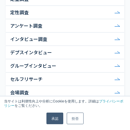
定性調査
アンケート調査
インタビュー調査
デプスインタビュー
グループインタビュー
セルフリサーチ
会場調査
当サイトは利便性向上や分析にCookieを使用します。詳細は
プライバシーポ
街頭調査
リシー
をご覧ください。
ホームユーステスト（HUT）
承認
拒否