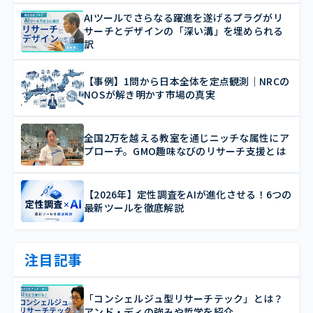
AIツールでさらなる躍進を遂げるプラグがリ
サーチとデザインの「深い溝」を埋められる
訳
【事例】1問から日本全体を定点観測｜NRCの
NOSが解き明かす市場の真実
全国2万を越える教室を通じニッチな属性にア
プローチ。GMO趣味なびのリサーチ支援とは
【2026年】定性調査をAIが進化させる！6つの
最新ツールを徹底解説
注目記事
「コンシェルジュ型リサーチテック」とは？
アンド・ディの強みや哲学を紹介