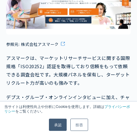
参照元:
株式会社アスマーク
アスマークは、マーケットリサーチサービスに関する国際
規格「ISO20252」認証を取得しており信頼をもって依頼
できる調査会社です。大規模パネルを保有し、ターゲット
リクルート力が高いのも強みです。
デプス・グループ・オンラインインタビューに加え、チャ
ット調査やミラールーム機能搭載調査ツールも充実してい
当サイトは利便性向上や分析にCookieを使用します。詳細は
プライバシーポ
リシー
をご覧ください。
ます。
承認
拒否
インタビュー調査の成果は調査会社選