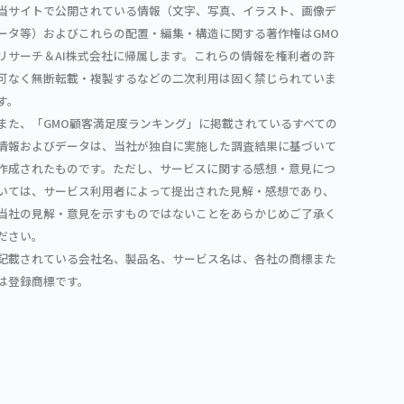
当サイトで公開されている情報（文字、写真、イラスト、画像デ
ータ等）およびこれらの配置・編集・構造に関する著作権はGMO
リサーチ＆AI株式会社に帰属します。これらの情報を権利者の許
可なく無断転載・複製するなどの二次利用は固く禁じられていま
す。
また、「GMO顧客満足度ランキング」に掲載されているすべての
情報およびデータは、当社が独自に実施した調査結果に基づいて
作成されたものです。ただし、サービスに関する感想・意見につ
いては、サービス利用者によって提出された見解・感想であり、
当社の見解・意見を示すものではないことをあらかじめご了承く
ださい。
記載されている会社名、製品名、サービス名は、各社の商標また
は登録商標です。