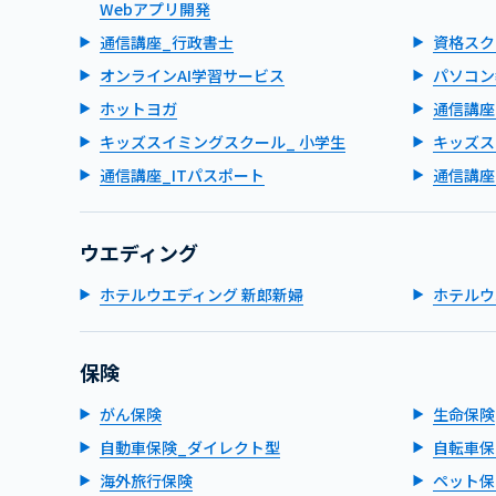
Webアプリ開発
通信講座_行政書士
資格スク
オンラインAI学習サービス
パソコン
ホットヨガ
通信講座
キッズスイミングスクール_ 小学生
キッズス
通信講座_ITパスポート
通信講座
ウエディング
ホテルウエディング 新郎新婦
ホテルウ
保険
がん保険
生命保険
自動車保険_ダイレクト型
自転車保
海外旅行保険
ペット保