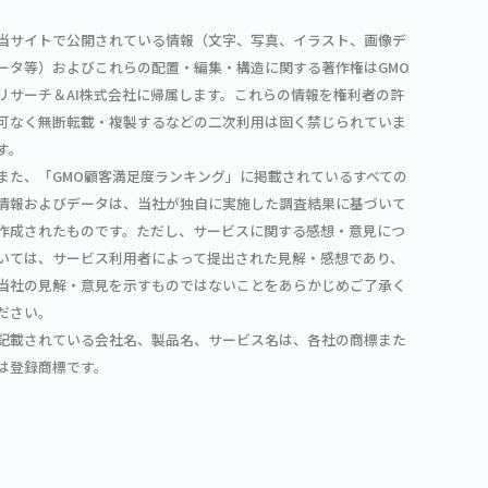
当サイトで公開されている情報（文字、写真、イラスト、画像デ
ータ等）およびこれらの配置・編集・構造に関する著作権はGMO
リサーチ＆AI株式会社に帰属します。これらの情報を権利者の許
可なく無断転載・複製するなどの二次利用は固く禁じられていま
す。
また、「GMO顧客満足度ランキング」に掲載されているすべての
情報およびデータは、当社が独自に実施した調査結果に基づいて
作成されたものです。ただし、サービスに関する感想・意見につ
いては、サービス利用者によって提出された見解・感想であり、
当社の見解・意見を示すものではないことをあらかじめご了承く
ださい。
記載されている会社名、製品名、サービス名は、各社の商標また
は登録商標です。