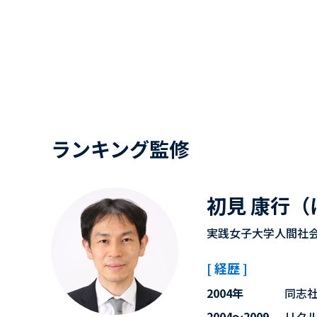
ランキング監修
初見 康行（
実践女子大学人間社会
[ 経歴 ]
2004年
同志
2004～2009
リク