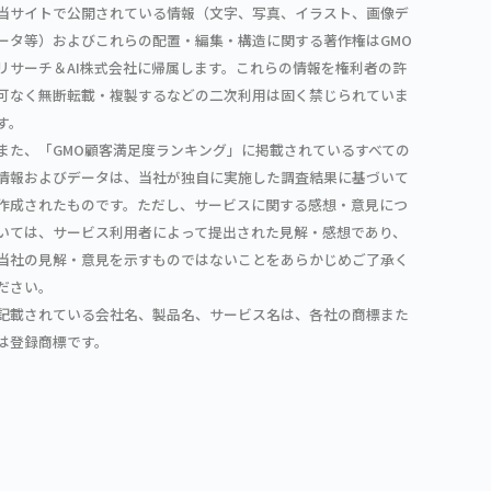
当サイトで公開されている情報（文字、写真、イラスト、画像デ
ータ等）およびこれらの配置・編集・構造に関する著作権はGMO
リサーチ＆AI株式会社に帰属します。これらの情報を権利者の許
可なく無断転載・複製するなどの二次利用は固く禁じられていま
す。
また、「GMO顧客満足度ランキング」に掲載されているすべての
情報およびデータは、当社が独自に実施した調査結果に基づいて
作成されたものです。ただし、サービスに関する感想・意見につ
いては、サービス利用者によって提出された見解・感想であり、
当社の見解・意見を示すものではないことをあらかじめご了承く
ださい。
記載されている会社名、製品名、サービス名は、各社の商標また
は登録商標です。