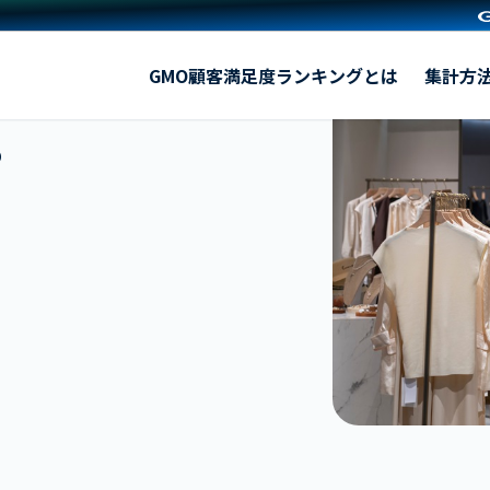
【2025年】百貨店（首都圏）
GMO顧客満足度ランキングとは
集計方
）