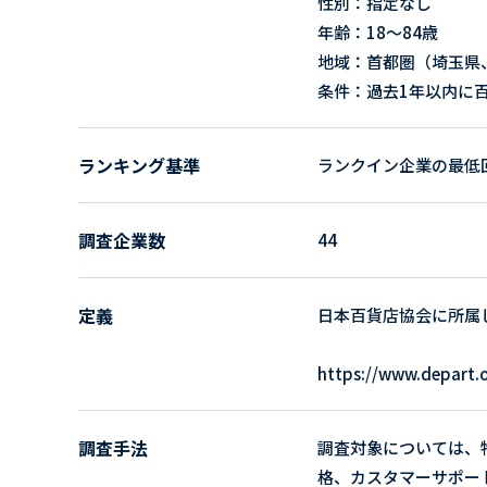
性別：指定なし
年齢：18～84歳
地域：首都圏（埼玉県
条件：過去1年以内に
ランキング基準
ランクイン企業の最低回
調査企業数
44
定義
日本百貨店協会に所属
https://www.depart.o
調査手法
調査対象については、
格、カスタマーサポー