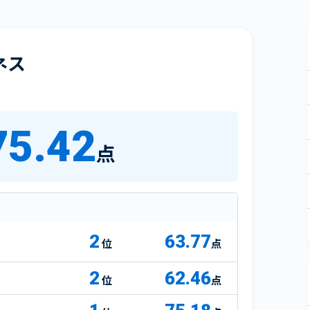
ネス
75.42
点
2
63.77
点
2
62.46
点