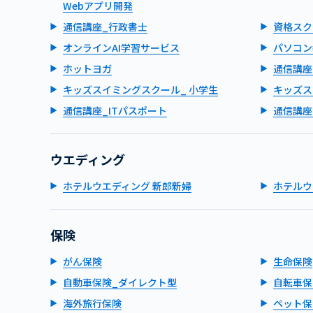
Webアプリ開発
通信講座_行政書士
資格スク
オンラインAI学習サービス
パソコン
ホットヨガ
通信講座
キッズスイミングスクール_ 小学生
キッズス
通信講座_ITパスポート
通信講座
ウエディング
ホテルウエディング 新郎新婦
ホテルウ
保険
がん保険
生命保険
自動車保険_ダイレクト型
自転車保
海外旅行保険
ペット保