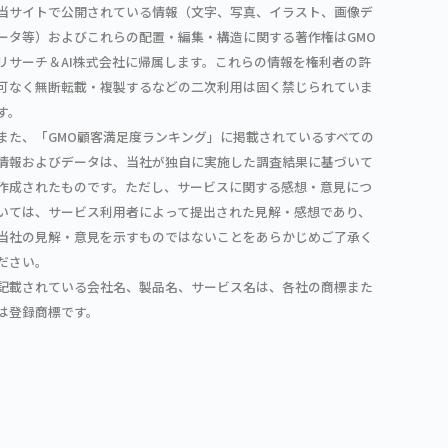
当サイトで公開されている情報（文字、写真、イラスト、画像デ
ータ等）およびこれらの配置・編集・構造に関する著作権はGMO
リサーチ＆AI株式会社に帰属します。これらの情報を権利者の許
可なく無断転載・複製するなどの二次利用は固く禁じられていま
す。
また、「GMO顧客満足度ランキング」に掲載されているすべての
情報およびデータは、当社が独自に実施した調査結果に基づいて
作成されたものです。ただし、サービスに関する感想・意見につ
いては、サービス利用者によって提出された見解・感想であり、
当社の見解・意見を示すものではないことをあらかじめご了承く
ださい。
記載されている会社名、製品名、サービス名は、各社の商標また
は登録商標です。