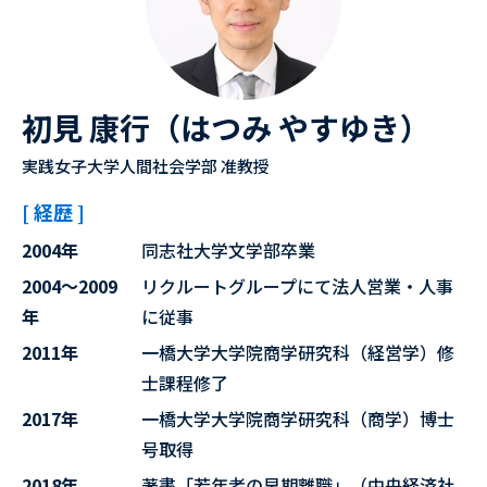
初見 康行（はつみ やすゆき）
実践女子大学人間社会学部 准教授
[ 経歴 ]
2004年
同志社大学文学部卒業
2004～2009
リクルートグループにて法人営業・人事
年
に従事
2011年
一橋大学大学院商学研究科（経営学）修
士課程修了
2017年
一橋大学大学院商学研究科（商学）博士
号取得
2018年
著書「若年者の早期離職」（中央経済社