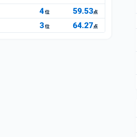
4
59.53
点
3
64.27
点