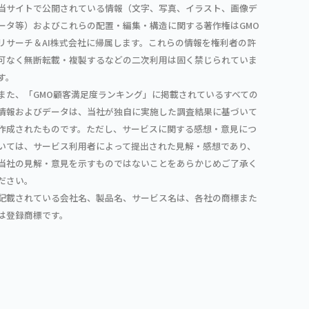
当サイトで公開されている情報（文字、写真、イラスト、画像デ
ータ等）およびこれらの配置・編集・構造に関する著作権はGMO
リサーチ＆AI株式会社に帰属します。これらの情報を権利者の許
可なく無断転載・複製するなどの二次利用は固く禁じられていま
す。
また、「GMO顧客満足度ランキング」に掲載されているすべての
情報およびデータは、当社が独自に実施した調査結果に基づいて
作成されたものです。ただし、サービスに関する感想・意見につ
いては、サービス利用者によって提出された見解・感想であり、
当社の見解・意見を示すものではないことをあらかじめご了承く
ださい。
記載されている会社名、製品名、サービス名は、各社の商標また
は登録商標です。