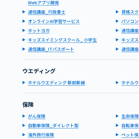
Webアプリ開発
通信講座_行政書士
資格スク
オンラインAI学習サービス
パソコン
ホットヨガ
通信講座
キッズスイミングスクール_ 小学生
キッズス
通信講座_ITパスポート
通信講座
ウエディング
ホテルウエディング 新郎新婦
ホテルウ
保険
がん保険
生命保険
自動車保険_ダイレクト型
自転車保
海外旅行保険
ペット保