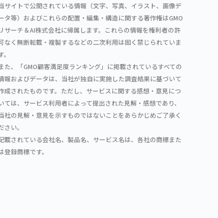
当サイトで公開されている情報（文字、写真、イラスト、画像デ
ータ等）およびこれらの配置・編集・構造に関する著作権はGMO
リサーチ＆AI株式会社に帰属します。これらの情報を権利者の許
可なく無断転載・複製するなどの二次利用は固く禁じられていま
す。
また、「GMO顧客満足度ランキング」に掲載されているすべての
情報およびデータは、当社が独自に実施した調査結果に基づいて
作成されたものです。ただし、サービスに関する感想・意見につ
いては、サービス利用者によって提出された見解・感想であり、
当社の見解・意見を示すものではないことをあらかじめご了承く
ださい。
記載されている会社名、製品名、サービス名は、各社の商標また
は登録商標です。