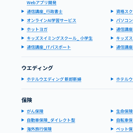
Webアプリ開発
通信講座_行政書士
資格スク
オンラインAI学習サービス
パソコン
ホットヨガ
通信講座
キッズスイミングスクール_ 小学生
キッズス
通信講座_ITパスポート
通信講座
ウエディング
ホテルウエディング 新郎新婦
ホテルウ
保険
がん保険
生命保険
自動車保険_ダイレクト型
自転車保
海外旅行保険
ペット保