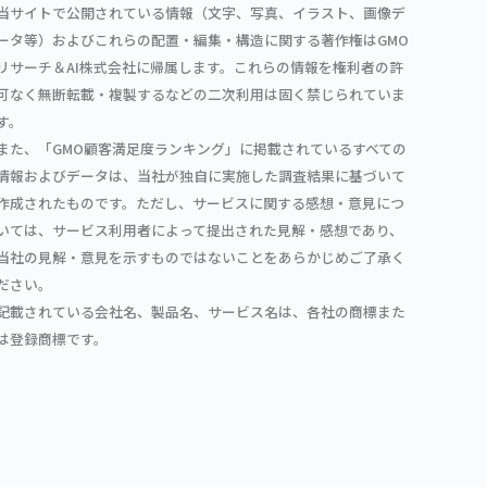
当サイトで公開されている情報（文字、写真、イラスト、画像デ
ータ等）およびこれらの配置・編集・構造に関する著作権はGMO
リサーチ＆AI株式会社に帰属します。これらの情報を権利者の許
可なく無断転載・複製するなどの二次利用は固く禁じられていま
す。
また、「GMO顧客満足度ランキング」に掲載されているすべての
情報およびデータは、当社が独自に実施した調査結果に基づいて
作成されたものです。ただし、サービスに関する感想・意見につ
いては、サービス利用者によって提出された見解・感想であり、
当社の見解・意見を示すものではないことをあらかじめご了承く
ださい。
記載されている会社名、製品名、サービス名は、各社の商標また
は登録商標です。