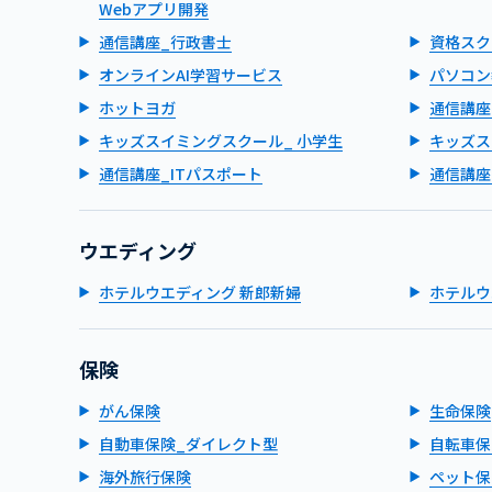
Webアプリ開発
通信講座_行政書士
資格スク
オンラインAI学習サービス
パソコン
ホットヨガ
通信講座
キッズスイミングスクール_ 小学生
キッズス
通信講座_ITパスポート
通信講座
ウエディング
ホテルウエディング 新郎新婦
ホテルウ
保険
がん保険
生命保険
自動車保険_ダイレクト型
自転車保
海外旅行保険
ペット保