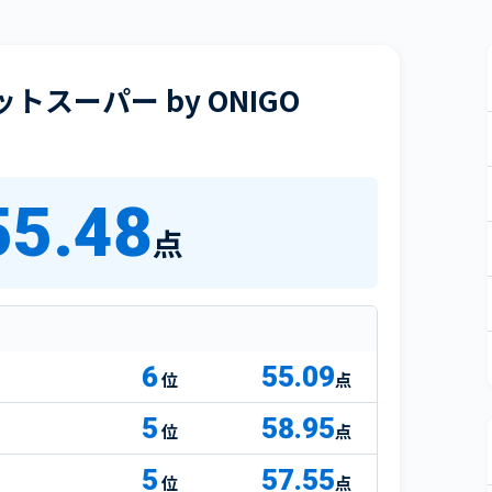
スーパー by ONIGO
55.48
点
6
55.09
点
5
58.95
点
5
57.55
点