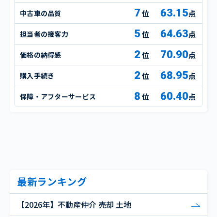
7
63.15
中古車の品質
点
5
64.63
担当者の接客力
点
2
70.90
価格の納得感
点
2
68.95
購入手続き
点
8
60.40
保障・アフターサービス
点
最新ランキング
【2026年】不動産仲介 売却 土地