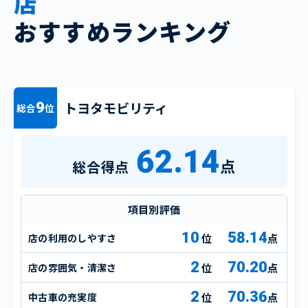
店
おすすめランキング
トヨタモビリティ
9
総合
位
62.14
点
総合得点
項目別評価
10
58.14
店の利用のしやすさ
点
2
70.20
店の雰囲気・清潔さ
点
2
70.36
中古車の充実度
点