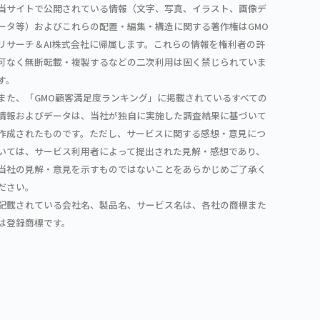
当サイトで公開されている情報（文字、写真、イラスト、画像デ
ータ等）およびこれらの配置・編集・構造に関する著作権はGMO
リサーチ＆AI株式会社に帰属します。これらの情報を権利者の許
可なく無断転載・複製するなどの二次利用は固く禁じられていま
す。
また、「GMO顧客満足度ランキング」に掲載されているすべての
情報およびデータは、当社が独自に実施した調査結果に基づいて
作成されたものです。ただし、サービスに関する感想・意見につ
いては、サービス利用者によって提出された見解・感想であり、
当社の見解・意見を示すものではないことをあらかじめご了承く
ださい。
記載されている会社名、製品名、サービス名は、各社の商標また
は登録商標です。