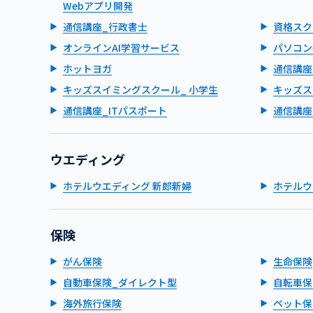
Webアプリ開発
通信講座_行政書士
資格スク
オンラインAI学習サービス
パソコン
ホットヨガ
通信講座
キッズスイミングスクール_ 小学生
キッズス
通信講座_ITパスポート
通信講座
ウエディング
ホテルウエディング 新郎新婦
ホテルウ
保険
がん保険
生命保険
自動車保険_ダイレクト型
自転車保
海外旅行保険
ペット保