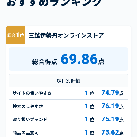
おすすめランキング
三越伊勢丹オンラインストア
1
総合
位
69.86
点
総合得点
項目別評価
1
74.79
サイトの使いやすさ
点
1
76.19
検索のしやすさ
点
1
75.19
取り扱いブランド
点
1
73.62
商品の品揃え
点