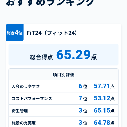
おすすめランキング
FiT24（フィット24）
4
総合
位
65.29
点
総合得点
項目別評価
6
57.71
入会のしやすさ
点
7
53.12
コストパフォーマンス
点
3
65.15
衛生管理
点
3
64.78
施設の充実度
点