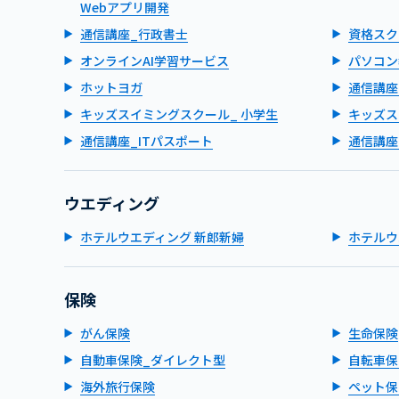
Webアプリ開発
通信講座_行政書士
資格スク
オンラインAI学習サービス
パソコン
ホットヨガ
通信講座
キッズスイミングスクール_ 小学生
キッズス
通信講座_ITパスポート
通信講座
ウエディング
ホテルウエディング 新郎新婦
ホテルウ
保険
がん保険
生命保険
自動車保険_ダイレクト型
自転車保
海外旅行保険
ペット保