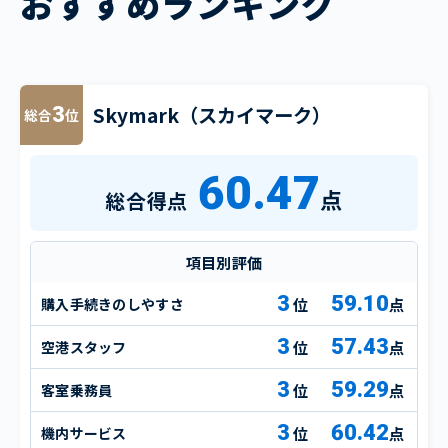
おすすめランキング
Skymark（スカイマーク）
3
総合
位
60.47
点
総合得点
項目別評価
3
59.10
購入手続きのしやすさ
点
3
57.43
空港スタッフ
点
3
59.29
客室乗務員
点
3
60.42
機内サービス
点