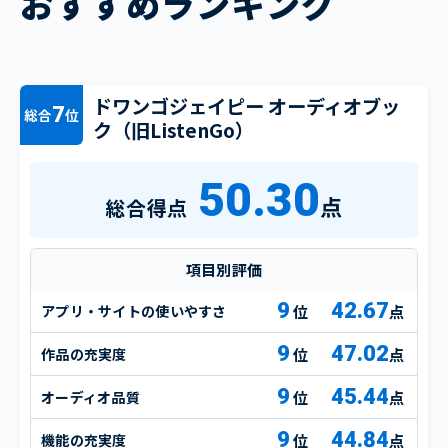
おすすめランキング
ドワンゴジェイピー オーディオブッ
7
総合
位
ク（旧ListenGo）
50.30
点
総合得点
項目別評価
9
42.67
アプリ・サイトの使いやすさ
点
9
47.02
作品の充実度
点
9
45.44
オーディオ品質
点
9
44.84
機能の充実度
点