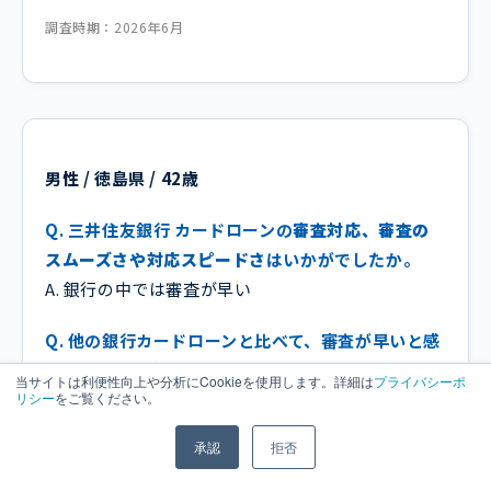
調査時期：2026年6月
男性 / 徳島県 / 42歳
Q. 三井住友銀行 カードローンの
審査対応、審査の
スムーズさや対応スピードさ
はいかがでしたか。
A. 銀行の中では審査が早い
Q. 他の銀行カードローンと比べて、審査が早いと感
じたのはどの点が理由でしたか？
当サイトは利便性向上や分析にCookieを使用します。詳細は
プライバシーポ
リシー
をご覧ください。
A. 当日審査が通った
承認
拒否
Q. 当日審査が通ったことで、どのような安心感や印
象を持ちましたか？