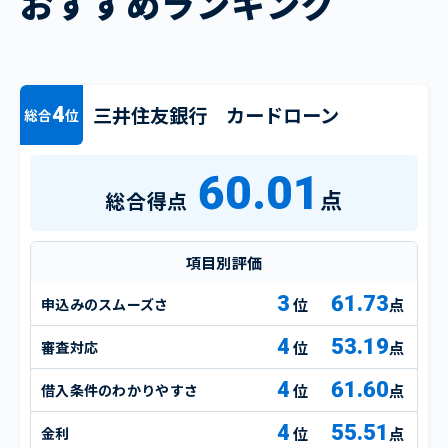
おすすめランキング
三井住友銀行 カードローン
4
総合
位
60.01
点
総合得点
項目別評価
3
61.73
申込みのスムーズさ
点
4
53.19
審査対応
点
4
61.60
借入条件のわかりやすさ
点
4
55.51
金利
点