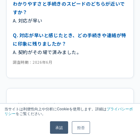
わかりやすさと手続きのスピードのどちらが近いで
すか？
A. 対応が早い
Q. 対応が早いと感じたとき、どの手続きや連絡が特
に印象に残りましたか？
A. 契約がその場で済みました。
調査時期：2026年6月
男性 / 愛知県 / 49歳
当サイトは利便性向上や分析にCookieを使用します。詳細は
プライバシーポ
リシー
をご覧ください。
Q. PayPay銀行 カードローンの
審査対応、審査のス
承認
拒否
ムーズさや対応スピードさ
はいかがでしたか。
A. とても良かった