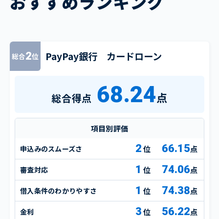
おすすめランキング
PayPay銀行 カードローン
2
総合
位
68.24
点
総合得点
項目別評価
2
66.15
申込みのスムーズさ
点
1
74.06
審査対応
点
1
74.38
借入条件のわかりやすさ
点
3
56.22
金利
点