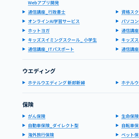
Webアプリ開発
通信講座_行政書士
資格スク
オンラインAI学習サービス
パソコン
ホットヨガ
通信講座
キッズスイミングスクール_ 小学生
キッズス
通信講座_ITパスポート
通信講座
ウエディング
ホテルウエディング 新郎新婦
ホテルウ
保険
がん保険
生命保険
自動車保険_ダイレクト型
自転車保
海外旅行保険
ペット保