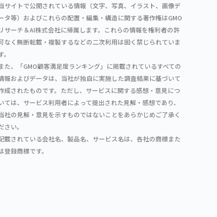
当サイトで公開されている情報（文字、写真、イラスト、画像デ
ータ等）およびこれらの配置・編集・構造に関する著作権はGMO
リサーチ＆AI株式会社に帰属します。これらの情報を権利者の許
可なく無断転載・複製するなどの二次利用は固く禁じられていま
す。
また、「GMO顧客満足度ランキング」に掲載されているすべての
情報およびデータは、当社が独自に実施した調査結果に基づいて
作成されたものです。ただし、サービスに関する感想・意見につ
いては、サービス利用者によって提出された見解・感想であり、
当社の見解・意見を示すものではないことをあらかじめご了承く
ださい。
記載されている会社名、製品名、サービス名は、各社の商標また
は登録商標です。