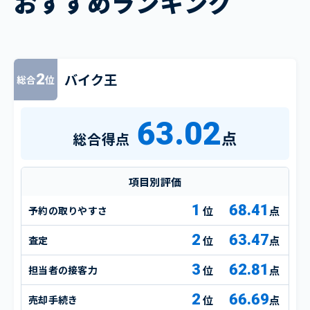
おすすめランキング
バイク王
2
総合
位
63.02
点
総合得点
項目別評価
1
68.41
予約の取りやすさ
点
2
63.47
査定
点
3
62.81
担当者の接客力
点
2
66.69
売却手続き
点