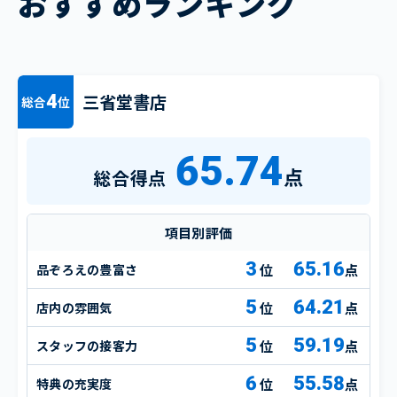
おすすめランキング
三省堂書店
4
総合
位
65.74
点
総合得点
項目別評価
3
65.16
品ぞろえの豊富さ
点
5
64.21
店内の雰囲気
点
5
59.19
スタッフの接客力
点
6
55.58
特典の充実度
点