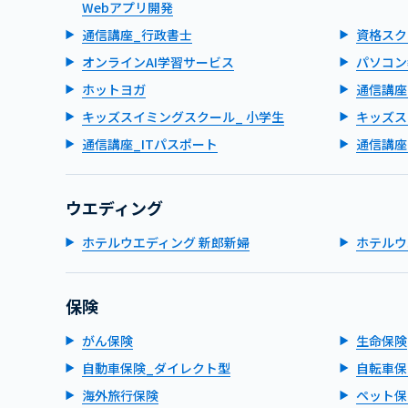
Webアプリ開発
通信講座_行政書士
資格スク
オンラインAI学習サービス
パソコン
ホットヨガ
通信講座
キッズスイミングスクール_ 小学生
キッズス
通信講座_ITパスポート
通信講座
ウエディング
ホテルウエディング 新郎新婦
ホテルウ
保険
がん保険
生命保険
自動車保険_ダイレクト型
自転車保
海外旅行保険
ペット保