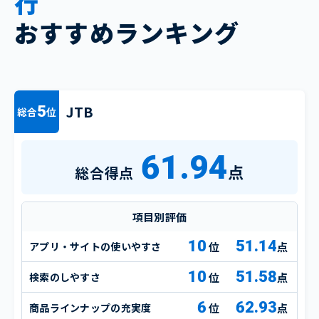
行
おすすめランキング
JTB
5
総合
位
61.94
点
総合得点
項目別評価
10
51.14
アプリ・サイトの使いやすさ
点
10
51.58
検索のしやすさ
点
6
62.93
商品ラインナップの充実度
点