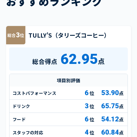
おすすめランキング
TULLY’S（タリーズコーヒー）
3
総合
位
62.95
点
総合得点
項目別評価
6
53.90
コストパフォーマンス
点
3
65.75
ドリンク
点
6
54.12
フード
点
4
60.84
スタッフの対応
点