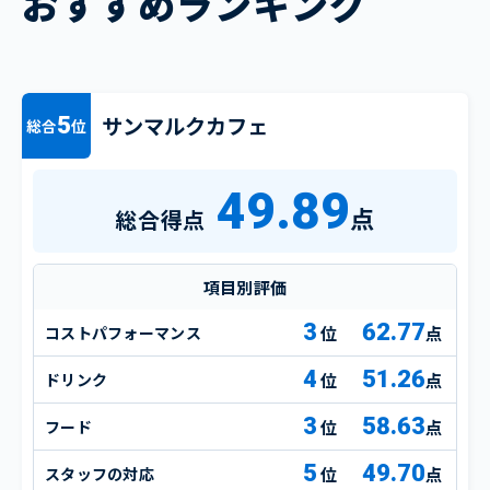
おすすめランキング
サンマルクカフェ
5
総合
位
49.89
点
総合得点
項目別評価
3
62.77
コストパフォーマンス
点
4
51.26
ドリンク
点
3
58.63
フード
点
5
49.70
スタッフの対応
点