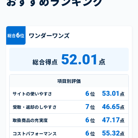
おすすめランキング
ワンダーワンズ
6
総合
位
52.01
点
総合得点
項目別評価
6
53.01
サイトの使いやすさ
点
7
46.65
受取・返却のしやすさ
点
6
47.17
取扱商品の充実度
点
6
55.32
コストパフォーマンス
点