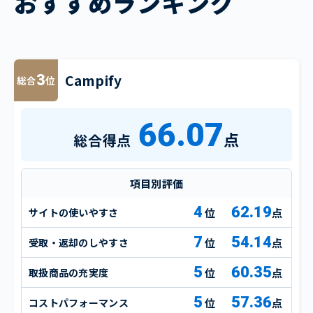
おすすめランキング
Campify
3
総合
位
66.07
点
総合得点
項目別評価
4
62.19
サイトの使いやすさ
点
7
54.14
受取・返却のしやすさ
点
5
60.35
取扱商品の充実度
点
5
57.36
コストパフォーマンス
点