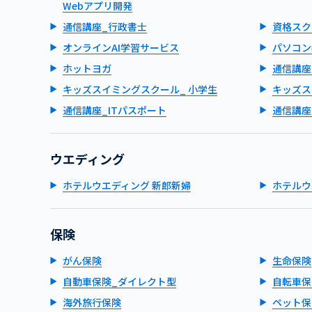
Webアプリ開発
通信講座_行政書士
資格スク
オンラインAI学習サービス
パソコン
ホットヨガ
通信講座
キッズスイミングスクール_ 小学生
キッズス
通信講座_ITパスポート
通信講座
ウエディング
ホテルウエディング 新郎新婦
ホテルウ
保険
がん保険
生命保険
自動車保険_ダイレクト型
自転車保
海外旅行保険
ペット保