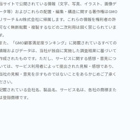
当サイトで公開されている情報（文字、写真、イラスト、画像デ
ータ等）およびこれらの配置・編集・構造に関する著作権はGMO
リサーチ＆AI株式会社に帰属します。これらの情報を権利者の許
可なく無断転載・複製するなどの二次利用は固く禁じられていま
す。
また、「GMO顧客満足度ランキング」に掲載されているすべての
情報およびデータは、当社が独自に実施した調査結果に基づいて
作成されたものです。ただし、サービスに関する感想・意見につ
いては、サービス利用者によって提出された見解・感想であり、
当社の見解・意見を示すものではないことをあらかじめご了承く
ださい。
記載されている会社名、製品名、サービス名は、各社の商標また
は登録商標です。