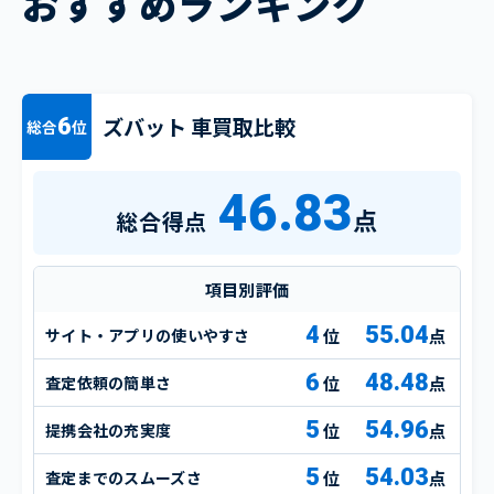
おすすめランキング
ズバット 車買取比較
6
総合
位
46.83
点
総合得点
項目別評価
4
55.04
サイト・アプリの使いやすさ
点
6
48.48
査定依頼の簡単さ
点
5
54.96
提携会社の充実度
点
5
54.03
査定までのスムーズさ
点